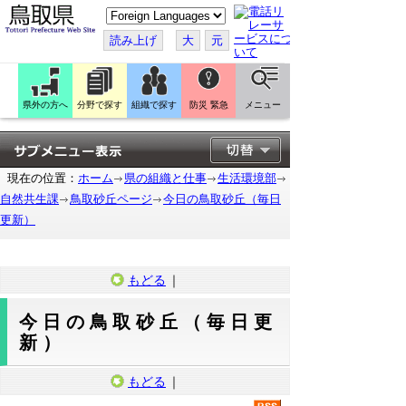
こ
の
ペ
読み上げ
大
元
ー
ジ
を
翻
訳
県外の方へ
分野で探す
組織で探す
防災 緊急
メニュー
す
る
現在の位置：
ホーム
県の組織と仕事
生活環境部
自然共生課
鳥取砂丘ページ
今日の鳥取砂丘（毎日
更新）
もどる
｜
今日の鳥取砂丘（毎日更
新）
もどる
｜