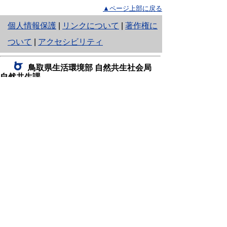
▲ページ上部に戻る
と
個人情報保護
|
リンクについて
|
著作権に
り
ついて
|
アクセシビリティ
ネ
鳥取県生活環境部 自然共生社会局
ッ
自然共生課
住所 〒680-8570
ト
鳥取県鳥取市東町1丁目220
へ
電話
0857-26-7199
ファクシミリ 0857-26-7561
の
E-mail
shizen-kyousei@pref.tottori.lg.jp
「メールでの問い合わせについてお願い」
ドメイン指定受信・拒否などの設定をされてい
る場合は、「@pref.tottori.lg.jp」からの電子メールを
受信可能な設定としてください。
鳥取砂丘レンジャー詰所
住所 〒689-0105
鳥取市福部町湯山2164-661
（一般財団法人自然公園財団鳥取支部