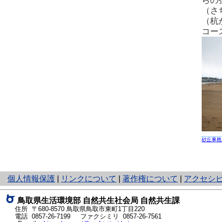
らの
（さ
（杭
コー
砂丘事務
と
個人情報保護
|
リンクについて
|
著作権について
|
アクセシ
り
ネ
鳥取県生活環境部 自然共生社会局 自然共生課
ッ
住所 〒680-8570
鳥取県鳥取市東町1丁目220
ト
電話
0857-26-7199
ファクシミリ 0857-26-7561