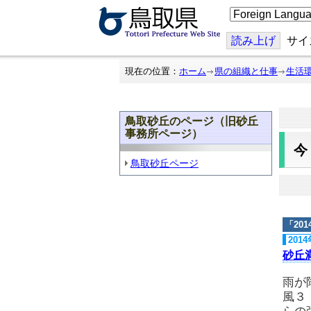
こ
の
ペ
ー
読み上げ
サイ
ジ
を
翻
現在の位置：
ホーム
県の組織と仕事
生活
訳
す
る
鳥取砂丘のページ（旧砂丘
事務所ページ）
鳥取砂丘ページ
「
20
201
砂丘
雨が
風３