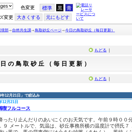
色変更
標準
黒
青
ズ変更
大
きくする
元
にもどす
環境部
自然共生課
鳥取砂丘ページ
今日の鳥取砂丘（毎日更新）
もどる
｜
今日の鳥取砂丘（毎日更新）
もどる
｜
14年12月21日
」で絞込み
4年12月21日
満喫フルコース
降ったり止んだりのあいにくのお天気です。午前９時００
．９ メートルで、気温は、砂丘事務所横の温度計で摂氏７