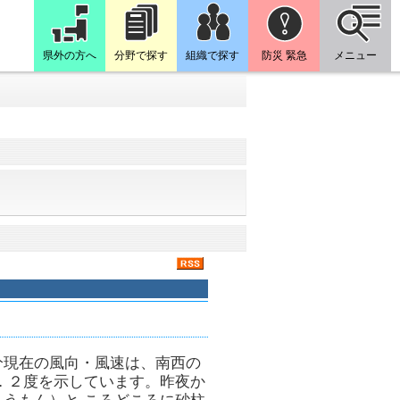
県外の方へ
分野で探す
組織で探す
防災 緊急
メニュー
分現在の風向・風速は、南西の
．２度を示しています。昨夜か