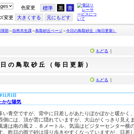
色変更
標準
黒
青
ズ変更
大
きくする
元
にもどす
環境部
自然共生課
鳥取砂丘ページ
今日の鳥取砂丘（毎日更新）
もどる
｜
今日の鳥取砂丘（毎日更新）
もどる
｜
8年11月1日
たかな陽気
多い青空ですが、背中に日差しがあたりぽかぽかと暖かく
西側には、頂が雲に隠れていますが、大山がくっきり見え
風速は南の風２．８メートル、気温はビジターセンター横
す。昨日の雨で砂は湿り歩きやすくなっていますが、日差