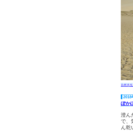
自然共生
201
ぽか
澄ん
で、
ん乾