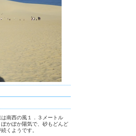
速は南西の風１．３メートル
。ぽかぽか陽気で、砂もどんど
が続くようです。