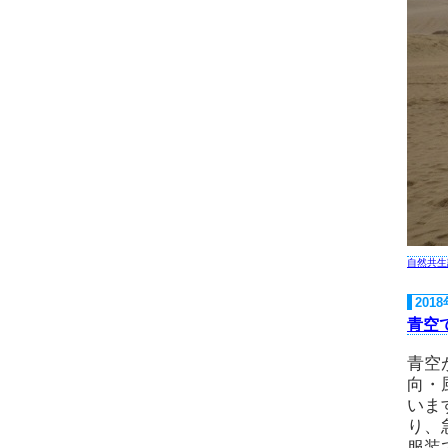
自然共生
201
青空
青空
向・
いま
り、
服装