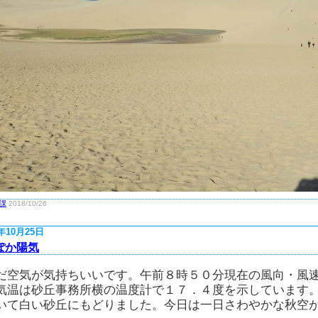
課
2018/10/26
8年10月25日
ぽか陽気
だ空気が気持ちいいです。午前８時５０分現在の風向・風
気温は砂丘事務所横の温度計で１７．４度を示しています
いて白い砂丘にもどりました。今日は一日さわやかな秋空