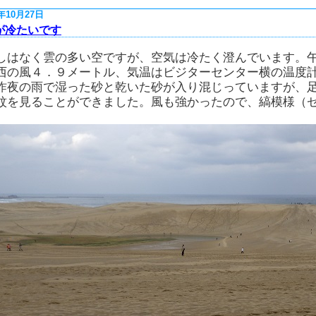
8年10月27日
が冷たいです
しはなく雲の多い空ですが、空気は冷たく澄んでいます。
西の風４．９メートル、気温はビジターセンター横の温度
昨夜の雨で湿った砂と乾いた砂が入り混じっていますが、
紋を見ることができました。風も強かったので、縞模様（