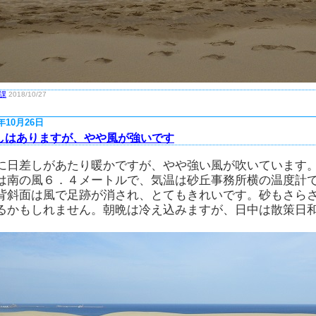
課
2018/10/27
8年10月26日
しはありますが、やや風が強いです
に日差しがあたり暖かですが、やや強い風が吹いています
は南の風６．４メートルで、気温は砂丘事務所横の温度計
背斜面は風で足跡が消され、とてもきれいです。砂もさら
るかもしれません。朝晩は冷え込みますが、日中は散策日