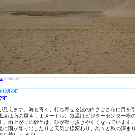
課
2018/10/31
8年10月29日
です
が見えます。海も青く、打ち寄せる波の白さはさらに目を
風速は南の風４．１メートル、気温はビジターセンター横
す。雨上がりの砂丘は、砂が湿り歩きやすくなっています
急に雨が降り出したりと天気は様変わり、刻々と秋の深ま
でお越しください。