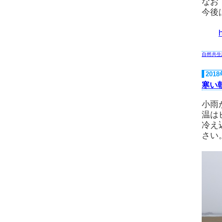
なお
今後
自然共生
201
寒い
小雨
温は
冷え
さい