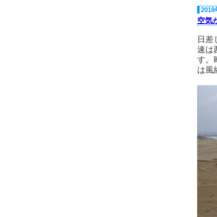
201
空気
日差
速は
す。
は風