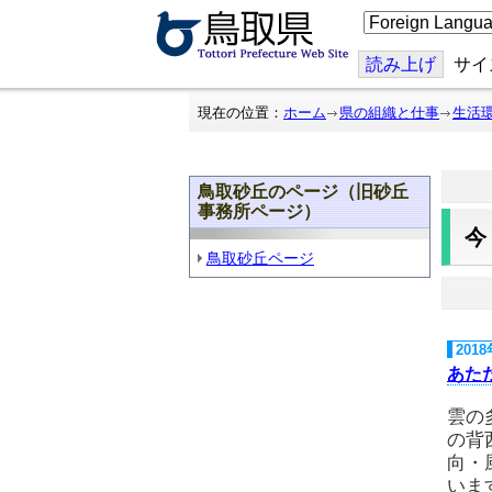
こ
の
ペ
ー
読み上げ
サイ
ジ
を
翻
現在の位置：
ホーム
県の組織と仕事
生活
訳
す
る
鳥取砂丘のページ（旧砂丘
事務所ページ）
鳥取砂丘ページ
201
あた
雲の
の背
向・
いま