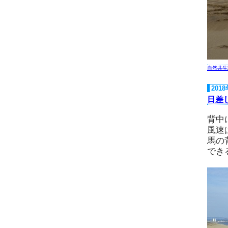
自然共生
201
日差
背中
風速
馬の
でき