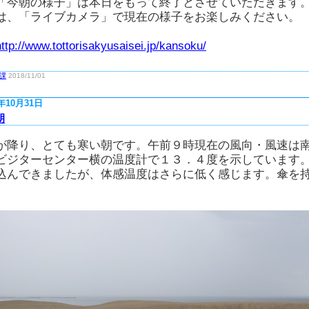
「今朝の様子」は本日をもって終了とさせていただきます
は、「ライブカメラ」で現在の様子をお楽しみください。
http://www.tottorisakyusaisei.jp/kansoku/
課
2018/11/01
8年10月31日
朝
が降り、とても寒い朝です。午前９時現在の風向・風速は
ビジターセンター横の温度計で１３．４度を示しています
込んできましたが、体感温度はさらに低く感じます。傘を
。