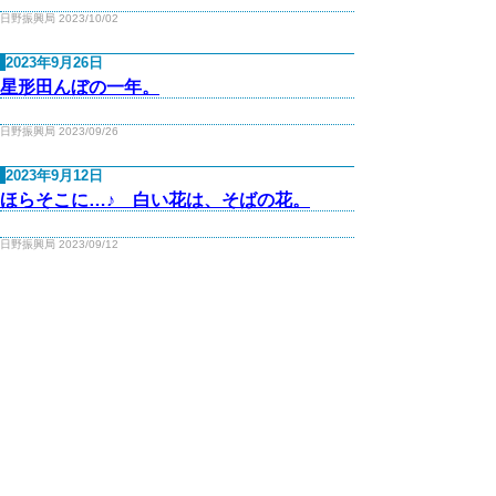
日野振興局 2023/10/02
2023年9月26日
星形田んぼの一年。
日野振興局 2023/09/26
2023年9月12日
ほらそこに…♪ 白い花は、そばの花。
日野振興局 2023/09/12
2023年7月19日
ねう祭り、4年ぶりの復活です★
日野振興局 2023/07/19
2023年6月26日
竹細工づくり…というよりも、ネオ民藝 ～
日野町菅福地区での取組～
日野振興局 2023/06/26