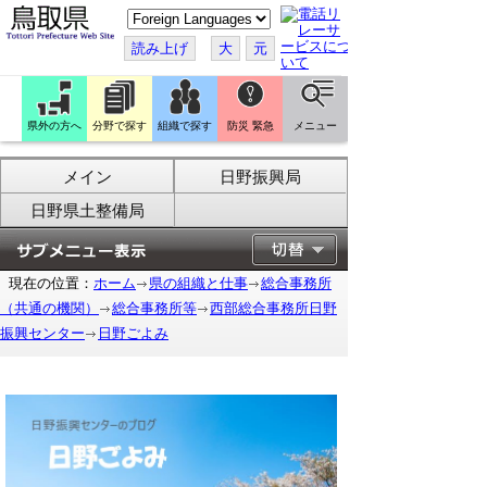
こ
の
ペ
読み上げ
大
元
ー
ジ
を
翻
訳
県外の方へ
分野で探す
組織で探す
防災 緊急
メニュー
す
る
メイン
日野振興局
日野県土整備局
現在の位置：
ホーム
県の組織と仕事
総合事務所
（共通の機関）
総合事務所等
西部総合事務所日野
振興センター
日野ごよみ