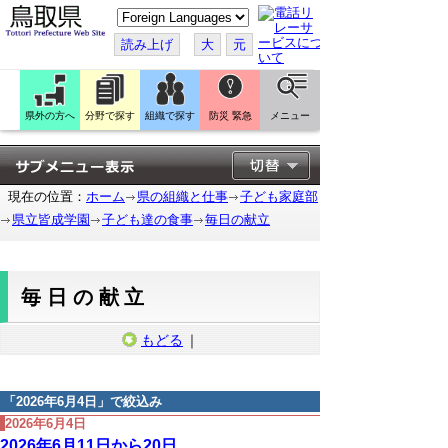
こ
の
ペ
読み上げ
大
元
ー
ジ
を
翻
訳
県外の方へ
分野で探す
組織で探す
防災 緊急
メニュー
す
る
現在の位置：
ホーム
県の組織と仕事
子ども家庭部
県立皆成学園
子ども達の食事
毎日の献立
毎日の献立
もどる
｜
「
2026年6月4日
」で絞込み
2026年6月4日
2026年6月11日から20日