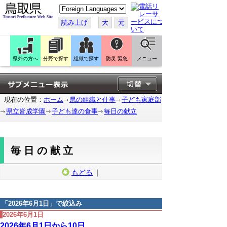
こ
の
ペ
読み上げ
大
元
ー
ジ
を
翻
訳
県外の方へ
分野で探す
組織で探す
防災 緊急
メニュー
す
る
現在の位置：
ホーム
県の組織と仕事
子ども家庭部
県立皆成学園
子ども達の食事
毎日の献立
毎日の献立
もどる
｜
「
2026年6月1日
」で絞込み
2026年6月1日
2026年6月1日から10日