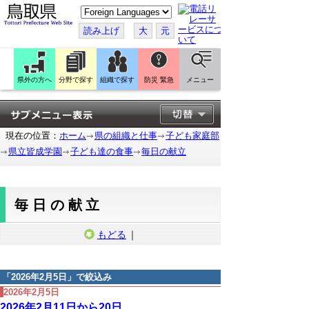
こ
の
ペ
読み上げ
大
元
ー
ジ
を
翻
訳
県外の方へ
分野で探す
組織で探す
防災 緊急
メニュー
す
る
現在の位置：
ホーム
県の組織と仕事
子ども家庭部
県立皆成学園
子ども達の食事
毎日の献立
毎日の献立
もどる
｜
「
2026年2月5日
」で絞込み
2026年2月5日
2026年2月11日から20日