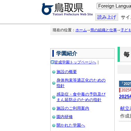
こ
の
ペ
ー
読み上げ
サイ
ジ
を
翻
現在の位置：
ホーム
県の組織と仕事
子ど
訳
す
る
学園紹介
皆成学園トップページへ
｜
施設の概要
身体拘束等適正化のための
「
20
指針
202
感染症・食中毒の予防及び
202
まん延防止のための指針
施設のご利用案内
献立表 
作成
園内研修
開かれた学園へ