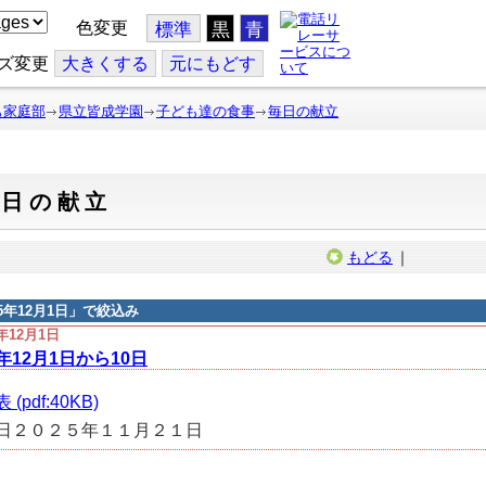
色変更
標準
黒
青
ズ変更
大
きくする
元
にもどす
も家庭部
県立皆成学園
子ども達の食事
毎日の献立
毎日の献立
もどる
｜
25年12月1日
」で絞込み
5年12月1日
5年12月1日から10日
(pdf:40KB)
日２０２５年１１月２１日