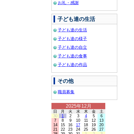
お礼・感謝
子ども達の生活
子ども達の生活
子ども達の様子
子ども達の自立
子ども達の食事
子ども達の作品
その他
職員募集
2025年12月
日
月
火
水
木
金
土
30
1
2
3
4
5
6
7
8
9
10
11
12
13
14
15
16
17
18
19
20
21
22
23
24
25
26
27
28
29
30
31
1
2
3