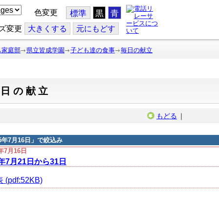
色変更
標準
黒
青
ズ変更
大
きくする
元
にもどす
も家庭部
県立皆成学園
子ども達の食事
毎日の献立
毎日の献立
もどる
｜
25年7月16日
」で絞込み
5年7月16日
5年7月21日から31日
(pdf:52KB)