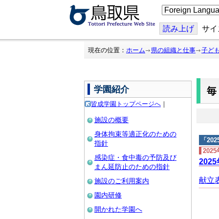
こ
の
ペ
ー
読み上げ
サイ
ジ
を
翻
現在の位置：
ホーム
県の組織と仕事
子ど
訳
す
る
学園紹介
皆成学園トップページへ
｜
施設の概要
身体拘束等適正化のための
「
20
指針
202
感染症・食中毒の予防及び
202
まん延防止のための指針
献立表 
施設のご利用案内
園内研修
開かれた学園へ