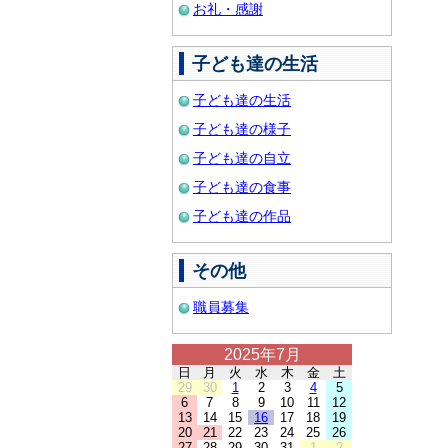
お礼・感謝
子ども達の生活
子ども達の生活
子ども達の様子
子ども達の自立
子ども達の食事
子ども達の作品
その他
職員募集
2025年7月
日
月
火
水
木
金
土
29
30
1
2
3
4
5
6
7
8
9
10
11
12
13
14
15
16
17
18
19
20
21
22
23
24
25
26
27
28
29
30
31
1
2