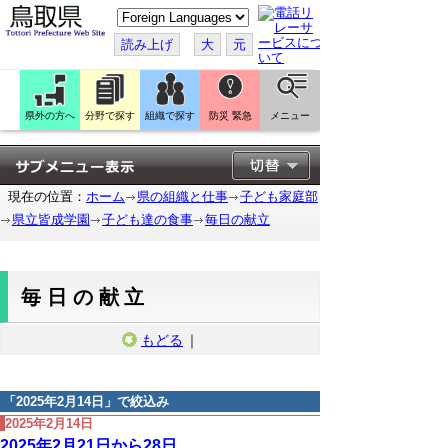
こ
の
ペ
読み上げ
大
元
ー
ジ
を
翻
訳
県外の方へ
分野で探す
組織で探す
防災 緊急
メニュー
す
る
現在の位置：
ホーム
県の組織と仕事
子ども家庭部
県立皆成学園
子ども達の食事
毎日の献立
毎日の献立
もどる
｜
「
2025年2月14日
」で絞込み
2025年2月14日
2025年2月21日から28日