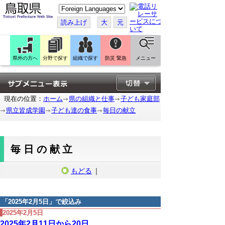
こ
の
ペ
読み上げ
大
元
ー
ジ
を
翻
訳
県外の方へ
分野で探す
組織で探す
防災 緊急
メニュー
す
る
現在の位置：
ホーム
県の組織と仕事
子ども家庭部
県立皆成学園
子ども達の食事
毎日の献立
毎日の献立
もどる
｜
「
2025年2月5日
」で絞込み
2025年2月5日
2025年2月11日から20日