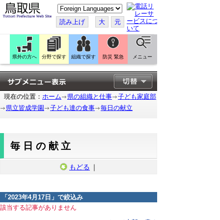
こ
の
ペ
読み上げ
大
元
ー
ジ
を
翻
訳
県外の方へ
分野で探す
組織で探す
防災 緊急
メニュー
す
る
現在の位置：
ホーム
県の組織と仕事
子ども家庭部
県立皆成学園
子ども達の食事
毎日の献立
毎日の献立
もどる
｜
「
2023年4月17日
」で絞込み
該当する記事がありません