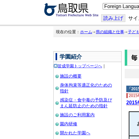
こ
の
ペ
ー
読み上げ
サイ
ジ
を
翻
現在の位置：
ホーム
県の組織と仕事
子ど
訳
す
る
学園紹介
皆成学園トップページへ
｜
施設の概要
身体拘束等適正化のための
「
20
指針
201
感染症・食中毒の予防及び
201
まん延防止のための指針
施設のご利用案内
園内研修
開かれた学園へ