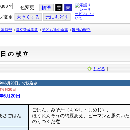
色変更
標準
黒
青
ズ変更
大
きくする
元
にもどす
も家庭部
県立皆成学園
子ども達の食事
毎日の献立
毎日の献立
もどる
｜
15年6月20日
」で絞込み
5年6月20日
5年6月20日
ごはん、みそ汁（もやし・しめじ）、
あさごはん
ほうれんそうの納豆あえ、ピーマンと豚のいた
のりつくだ煮