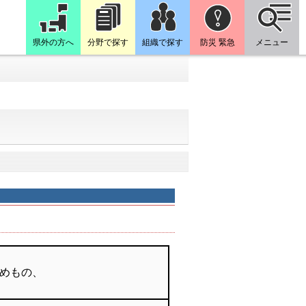
県外の方へ
分野で探す
組織で探す
防災 緊急
メニュー
めもの、