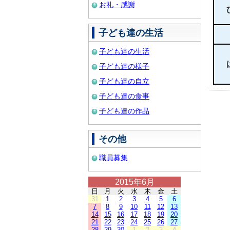
お礼・感謝
子ども達の生活
子ども達の生活
子ども達の様子
子ども達の自立
子ども達の食事
子ども達の作品
その他
職員募集
2015年6月
日
月
火
水
木
金
土
31
1
2
3
4
5
6
7
8
9
10
11
12
13
14
15
16
17
18
19
20
21
22
23
24
25
26
27
28
29
30
1
2
3
4