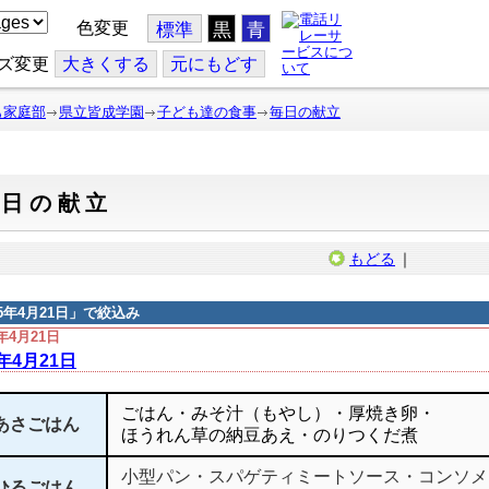
色変更
標準
黒
青
ズ変更
大
きくする
元
にもどす
も家庭部
県立皆成学園
子ども達の食事
毎日の献立
毎日の献立
もどる
｜
15年4月21日
」で絞込み
5年4月21日
5年4月21日
ごはん・みそ汁（もやし）・厚焼き卵・
あさごはん
ほうれん草の納豆あえ・のりつくだ煮
小型パン・スパゲティミートソース・コンソメ
ひるごはん