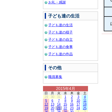
お礼・感謝
子ども達の生活
子ども達の生活
子ども達の様子
子ども達の自立
子ども達の食事
子ども達の作品
その他
職員募集
2015年4月
日
月
火
水
木
金
土
29
30
31
1
2
3
4
5
6
7
8
9
10
11
12
13
14
15
16
17
18
19
20
21
22
23
24
25
26
27
28
29
30
1
2