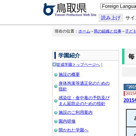
こ
の
ペ
ー
読み上げ
サイ
ジ
を
翻
現在の位置：
ホーム
県の組織と仕事
子ど
訳
す
る
学園紹介
皆成学園トップページへ
｜
施設の概要
身体拘束等適正化のための
「
20
指針
201
感染症・食中毒の予防及び
201
まん延防止のための指針
施設のご利用案内
園内研修
開かれた学園へ