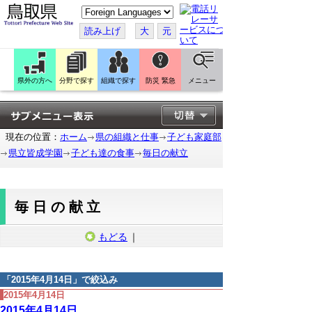
こ
の
ペ
読み上げ
大
元
ー
ジ
を
翻
訳
県外の方へ
分野で探す
組織で探す
防災 緊急
メニュー
す
る
現在の位置：
ホーム
県の組織と仕事
子ども家庭部
県立皆成学園
子ども達の食事
毎日の献立
毎日の献立
もどる
｜
「
2015年4月14日
」で絞込み
2015年4月14日
2015年4月14日