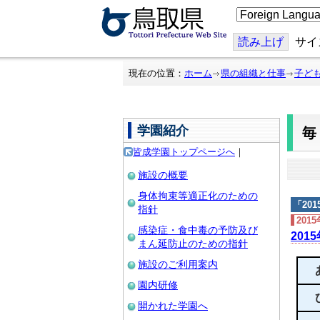
こ
の
ペ
ー
読み上げ
サイ
ジ
を
翻
現在の位置：
ホーム
県の組織と仕事
子ど
訳
す
る
学園紹介
皆成学園トップページへ
｜
施設の概要
身体拘束等適正化のための
「
20
指針
201
感染症・食中毒の予防及び
201
まん延防止のための指針
施設のご利用案内
園内研修
開かれた学園へ