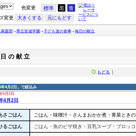
色変更
標準
黒
青
ズ変更
大
きくする
元
にもどす
も家庭部
県立皆成学園
子ども達の食事
毎日の献立
毎日の献立
もどる
｜
15年4月2日
」で絞込み
5年4月2日
5年4月2日
あさごはん
ごはん・味噌汁・さんまおかか煮・青菜ときの
ひるごはん
ごはん・魚のピザ焼き・豆乳スープ・ブロッコ