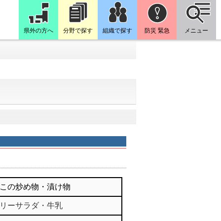
県外の方へ
分野で探す
組織で探す
防災 緊急
メニュー
この炒め物・漬け物
リーサラダ・牛乳