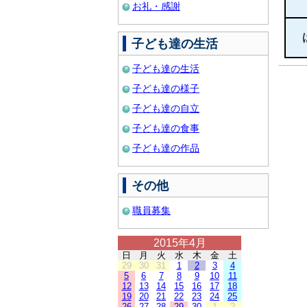
お礼・感謝
子ども達の生活
子ども達の生活
子ども達の様子
子ども達の自立
子ども達の食事
子ども達の作品
その他
職員募集
2015年4月
日
月
火
水
木
金
土
29
30
31
1
2
3
4
5
6
7
8
9
10
11
12
13
14
15
16
17
18
19
20
21
22
23
24
25
26
27
28
29
30
1
2