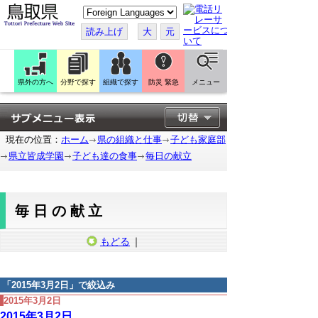
こ
の
ペ
読み上げ
大
元
ー
ジ
を
翻
訳
県外の方へ
分野で探す
組織で探す
防災 緊急
メニュー
す
る
現在の位置：
ホーム
県の組織と仕事
子ども家庭部
県立皆成学園
子ども達の食事
毎日の献立
毎日の献立
もどる
｜
「
2015年3月2日
」で絞込み
2015年3月2日
2015年3月2日