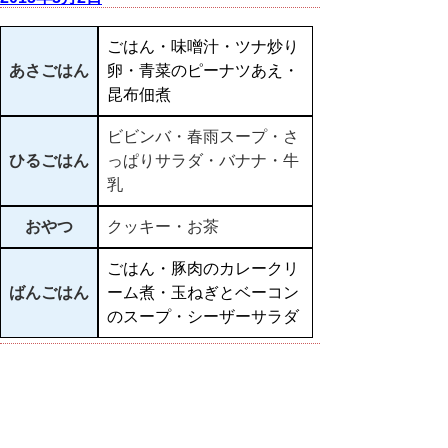
ごはん・味噌汁・ツナ炒り
あさごはん
卵・青菜のピーナツあえ・
昆布佃煮
ビビンバ・春雨スープ・さ
ひるごはん
っぱりサラダ・バナナ・牛
乳
おやつ
クッキー・お茶
ごはん・豚肉のカレークリ
ばんごはん
ーム煮・玉ねぎとベーコン
のスープ・シーザーサラダ
▲ページ上部に戻る
と
個人情報保護
|
リンクについて
|
著作権に
り
ついて
|
アクセシビリティ