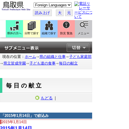
こ
の
ペ
読み上げ
大
元
ー
ジ
を
翻
訳
県外の方へ
分野で探す
組織で探す
防災 緊急
メニュー
す
る
現在の位置：
ホーム
県の組織と仕事
子ども家庭部
県立皆成学園
子ども達の食事
毎日の献立
毎日の献立
もどる
｜
「
2015年1月14日
」で絞込み
2015年1月14日
2015年1月14日