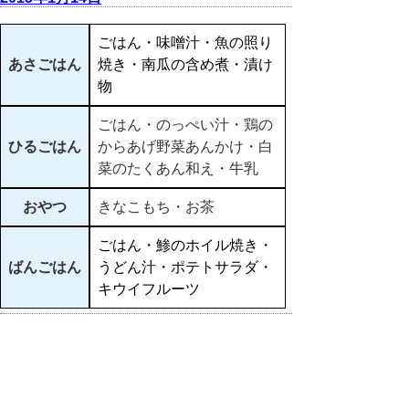
ごはん・味噌汁・魚の照り
あさごはん
焼き・南瓜の含め煮・漬け
物
ごはん・のっぺい汁・鶏の
ひるごはん
からあげ野菜あんかけ・白
菜のたくあん和え・牛乳
おやつ
きなこもち・お茶
ごはん・鯵のホイル焼き・
ばんごはん
うどん汁・ポテトサラダ・
キウイフルーツ
▲ページ上部に戻る
と
個人情報保護
|
リンクについて
|
著作権に
り
ついて
|
アクセシビリティ