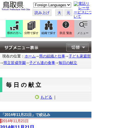
こ
の
ペ
読み上げ
大
元
ー
ジ
を
翻
訳
県外の方へ
分野で探す
組織で探す
防災 緊急
メニュー
す
る
現在の位置：
ホーム
県の組織と仕事
子ども家庭部
県立皆成学園
子ども達の食事
毎日の献立
毎日の献立
もどる
｜
「
2014年11月21日
」で絞込み
2014年11月21日
2014年11月21日