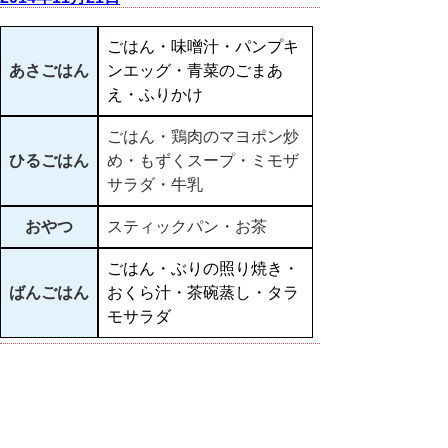
ごはん・味噌汁・パンプキ
あさごはん
ンエッグ・青菜のごまあ
え・ふりかけ
ごはん・鶏肉のマヨポン炒
ひるごはん
め・もずくスープ・ミモザ
サラダ・牛乳
おやつ
スティックパン・お茶
ごはん・ぶりの照り焼き・
ばんごはん
おくら汁・茶碗蒸し・タラ
モサラダ
▲ページ上部に戻る
と
個人情報保護
|
リンクについて
|
著作権に
り
ついて
|
アクセシビリティ