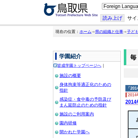
こ
の
ペ
ー
読み上げ
サイ
ジ
を
翻
現在の位置：
ホーム
県の組織と仕事
子ど
訳
す
る
学園紹介
皆成学園トップページへ
｜
施設の概要
身体拘束等適正化のための
「
20
指針
201
感染症・食中毒の予防及び
201
まん延防止のための指針
施設のご利用案内
園内研修
開かれた学園へ