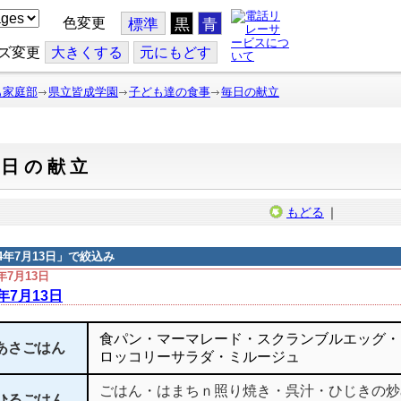
色変更
標準
黒
青
ズ変更
大
きくする
元
にもどす
も家庭部
県立皆成学園
子ども達の食事
毎日の献立
毎日の献立
もどる
｜
14年7月13日
」で絞込み
4年7月13日
4年7月13日
食パン・マーマレード・スクランブルエッグ・
あさごはん
ロッコリーサラダ・ミルージュ
ごはん・はまちｎ照り焼き・呉汁・ひじきの炒
ひるごはん