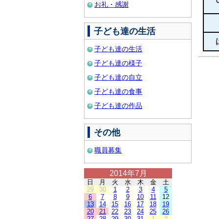
お礼・感謝
子ども達の生活
子ども達の生活
子ども達の様子
子ども達の自立
子ども達の食事
子ども達の作品
その他
職員募集
2014年7月
日
月
火
水
木
金
土
29
30
1
2
3
4
5
6
7
8
9
10
11
12
13
14
15
16
17
18
19
20
21
22
23
24
25
26
27
28
29
30
31
1
2