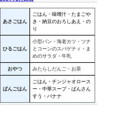
ごはん・味噌汁・たまごや
あさごはん
き・納豆のおろしあえ・の
り
小型パン・海老カツ・ツナ
ひるごはん
とコーンのスパゲティ・ま
めのサラダ・牛乳
おやつ
みたらしだんご・お茶
ごはん・チンジャオロース
ばんごはん
ー・中華スープ・ばんさん
すう・バナナ
▲ページ上部に戻る
と
個人情報保護
|
リンクについて
|
著作権に
り
ついて
|
アクセシビリティ