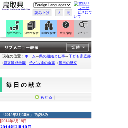
こ
の
ペ
読み上げ
大
元
ー
ジ
を
翻
訳
県外の方へ
分野で探す
組織で探す
防災 緊急
メニュー
す
る
現在の位置：
ホーム
県の組織と仕事
子ども家庭部
県立皆成学園
子ども達の食事
毎日の献立
毎日の献立
もどる
｜
「
2014年2月18日
」で絞込み
2014年2月18日
2014年2月18日