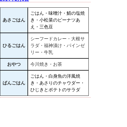
ごはん・味噌汁・鯖の塩焼
あさごはん
き・小松菜のピーナツあ
え・三色豆
シーフードカレー・大根サ
ひるごはん
ラダ・福神漬け・パインゼ
リー・牛乳
おやつ
今川焼き・お茶
ごはん・白身魚の洋風焼
ばんごはん
き・あさりのチャウダー・
ひじきとポテトのサラダ
▲ページ上部に戻る
と
個人情報保護
|
リンクについて
|
著作権に
り
ついて
|
アクセシビリティ