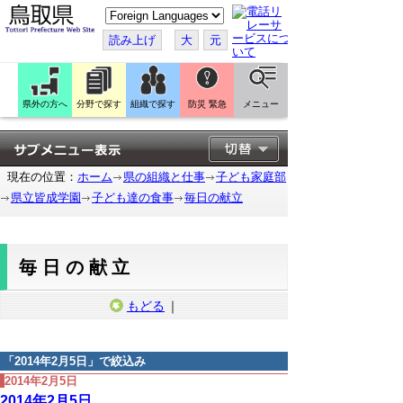
こ
の
ペ
読み上げ
大
元
ー
ジ
を
翻
訳
県外の方へ
分野で探す
組織で探す
防災 緊急
メニュー
す
る
現在の位置：
ホーム
県の組織と仕事
子ども家庭部
県立皆成学園
子ども達の食事
毎日の献立
毎日の献立
もどる
｜
「
2014年2月5日
」で絞込み
2014年2月5日
2014年2月5日