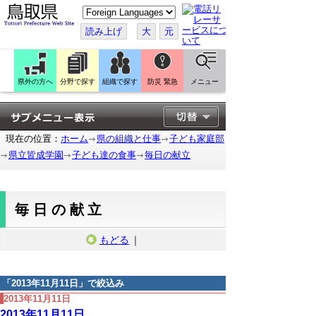
こ
の
ペ
読み上げ
大
元
ー
ジ
を
翻
訳
県外の方へ
分野で探す
組織で探す
防災 緊急
メニュー
す
る
現在の位置：
ホーム
県の組織と仕事
子ども家庭部
県立皆成学園
子ども達の食事
毎日の献立
毎日の献立
もどる
｜
「
2013年11月11日
」で絞込み
2013年11月11日
2013年11月11日