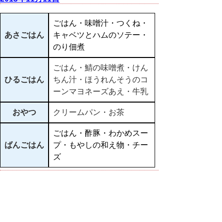
ごはん・味噌汁・つくね・
あさごはん
キャベツとハムのソテー・
のり佃煮
ごはん・鯖の味噌煮・けん
ひるごはん
ちん汁・ほうれんそうのコ
ーンマヨネーズあえ・牛乳
おやつ
クリームパン・お茶
ごはん・酢豚・わかめスー
ばんごはん
プ・もやしの和え物・チー
ズ
▲ページ上部に戻る
と
個人情報保護
|
リンクについて
|
著作権に
り
ついて
|
アクセシビリティ