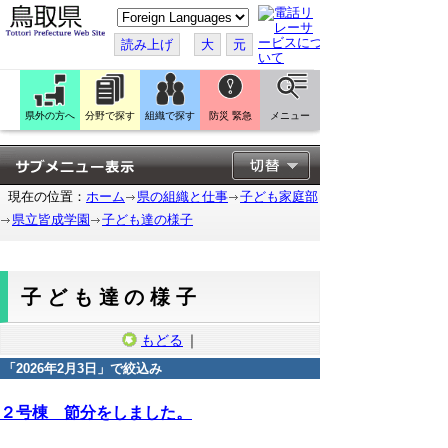
こ
の
ペ
読み上げ
大
元
ー
ジ
を
翻
訳
県外の方へ
分野で探す
組織で探す
防災 緊急
メニュー
す
る
現在の位置：
ホーム
県の組織と仕事
子ども家庭部
県立皆成学園
子ども達の様子
子ども達の様子
もどる
｜
「
2026年2月3日
」で絞込み
2026年2月3日
２号棟 節分をしました。