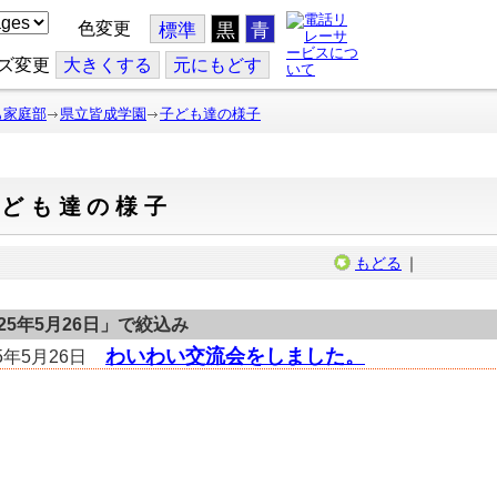
色変更
標準
黒
青
ズ変更
大
きくする
元
にもどす
も家庭部
県立皆成学園
子ども達の様子
子ども達の様子
もどる
｜
025年5月26日
」で絞込み
わいわい交流会をしました。
25年5月26日