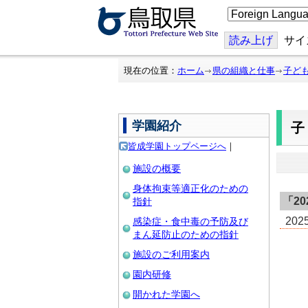
こ
の
ペ
ー
読み上げ
サイ
ジ
を
翻
現在の位置：
ホーム
県の組織と仕事
子ど
訳
す
る
学園紹介
皆成学園トップページへ
｜
施設の概要
身体拘束等適正化のための
「
2
指針
20
感染症・食中毒の予防及び
まん延防止のための指針
施設のご利用案内
園内研修
開かれた学園へ