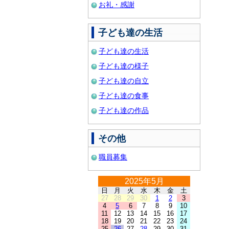
お礼・感謝
子ども達の生活
子ども達の生活
子ども達の様子
子ども達の自立
子ども達の食事
子ども達の作品
その他
職員募集
2025年5月
日
月
火
水
木
金
土
27
28
29
30
1
2
3
4
5
6
7
8
9
10
11
12
13
14
15
16
17
18
19
20
21
22
23
24
25
26
27
28
29
30
31