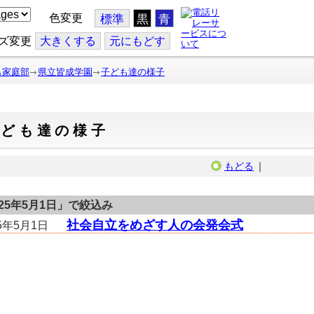
色変更
標準
黒
青
ズ変更
大
きくする
元
にもどす
も家庭部
県立皆成学園
子ども達の様子
子ども達の様子
もどる
｜
025年5月1日
」で絞込み
社会自立をめざす人の会発会式
25年5月1日