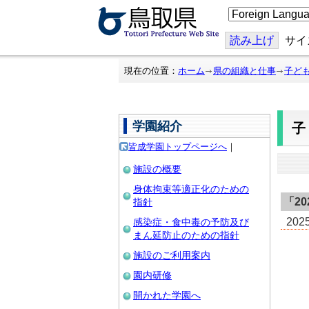
こ
の
ペ
ー
読み上げ
サイ
ジ
を
翻
現在の位置：
ホーム
県の組織と仕事
子ど
訳
す
る
学園紹介
皆成学園トップページへ
｜
施設の概要
身体拘束等適正化のための
「
2
指針
20
感染症・食中毒の予防及び
まん延防止のための指針
施設のご利用案内
園内研修
開かれた学園へ