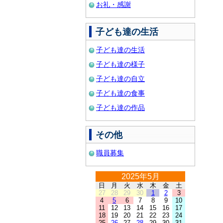
お礼・感謝
子ども達の生活
子ども達の生活
子ども達の様子
子ども達の自立
子ども達の食事
子ども達の作品
その他
職員募集
2025年5月
日
月
火
水
木
金
土
27
28
29
30
1
2
3
4
5
6
7
8
9
10
11
12
13
14
15
16
17
18
19
20
21
22
23
24
25
26
27
28
29
30
31