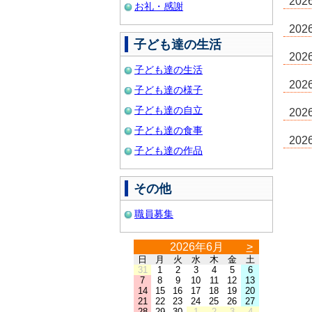
20
お礼・感謝
20
子ども達の生活
20
子ども達の生活
20
子ども達の様子
子ども達の自立
20
子ども達の食事
20
子ども達の作品
その他
職員募集
2026年6月
>
日
月
火
水
木
金
土
31
1
2
3
4
5
6
7
8
9
10
11
12
13
14
15
16
17
18
19
20
21
22
23
24
25
26
27
28
29
30
1
2
3
4