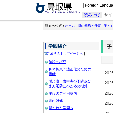
こ
の
ペ
ー
読み上げ
サイ
ジ
を
翻
現在の位置：
ホーム
県の組織と仕事
子ど
訳
す
る
学園紹介
皆成学園トップページへ
｜
施設の概要
身体拘束等適正化のための
20
指針
感染症・食中毒の予防及び
20
まん延防止のための指針
20
施設のご利用案内
園内研修
20
開かれた学園へ