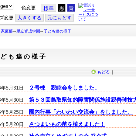
色変更
標準
黒
青
ズ変更
大
きくする
元
にもどす
も家庭部
県立皆成学園
子ども達の様子
子ども達の様子
もどる
｜
２号棟 親睦会をしました。
26年5月31日
第５３回鳥取県知的障害関係施設親善球技
26年5月30日
園内行事「わいわい交流会」をしました。
26年5月25日
さつまいもの苗を植えました！
26年5月20日