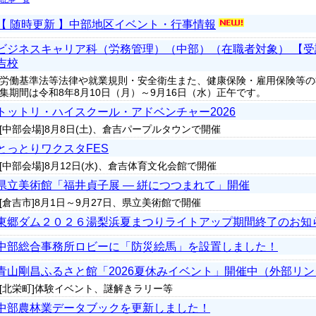
【 随時更新 】中部地区イベント・行事情報
ビジネスキャリア科（労務管理）（中部）（在職者対象） 【
吉校
労働基準法等法律や就業規則・安全衛生また、健康保険・雇用保険等の
集期間は令和8年8月10日（月）～9月16日（水）正午です。
トットリ・ハイスクール・アドベンチャー2026
[中部会場]8月8日(土)、倉吉パープルタウンで開催
とっとりワクスタFES
[中部会場]8月12日(水)、倉吉体育文化会館で開催
県立美術館「福井貞子展 ― 絣につつまれて」開催
[倉吉市]8月1日～9月27日、県立美術館で開催
東郷ダム２０２６湯梨浜夏まつりライトアップ期間終了のお知
中部総合事務所ロビーに「防災絵馬」を設置しました！
青山剛昌ふるさと館「2026夏休みイベント」開催中（外部リン
[北栄町]体験イベント、謎解きラリー等
中部農林業データブックを更新しました！