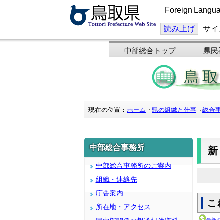
こ
の
ペ
ー
読み上げ
サイ
ジ
を
翻
中部総合トップ
県民
訳
す
る
現在の位置：
ホーム
県の組織と仕事
総合
中部総合事務所
中部総合事務所のご案内
組織・連絡先
庁舎案内
こ
所在地・アクセス
最新