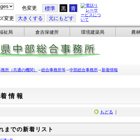
色変更
標準
黒
青
ズ変更
大
きくする
元
にもどす
福祉局
倉吉保健所
環境建築局
農
事務所（共通の機関）
総合事務所等
中部総合事務所
新着情報
新着情報
もどる
｜
れまでの新着リスト
の記事一覧