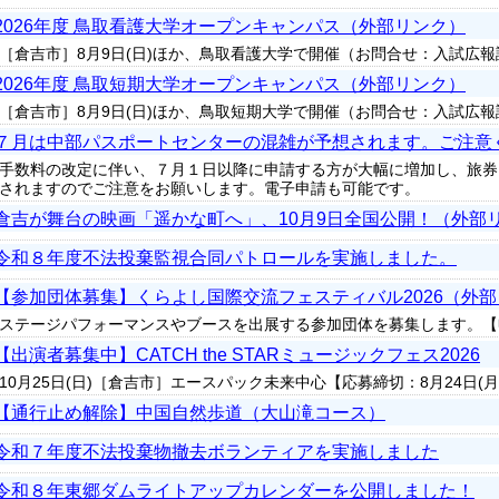
2026年度 鳥取看護大学オープンキャンパス（外部リンク）
［倉吉市］8月9日(日)ほか、鳥取看護大学で開催（お問合せ：入試広報
2026年度 鳥取短期大学オープンキャンパス（外部リンク）
［倉吉市］8月9日(日)ほか、鳥取短期大学で開催（お問合せ：入試広報
７月は中部パスポートセンターの混雑が予想されます。ご注意
手数料の改定に伴い、７月１日以降に申請する方が大幅に増加し、旅券
されますのでご注意をお願いします。電子申請も可能です。
倉吉が舞台の映画「遥かな町へ」、10月9日全国公開！（外部
令和８年度不法投棄監視合同パトロールを実施しました。
【参加団体募集】くらよし国際交流フェスティバル2026（外
ステージパフォーマンスやブースを出展する参加団体を募集します。【申
【出演者募集中】CATCH the STARミュージックフェス2026
10月25日(日)［倉吉市］エースパック未来中心【応募締切：8月24日(月
【通行止め解除】中国自然歩道（大山滝コース）
令和７年度不法投棄物撤去ボランティアを実施しました
令和８年東郷ダムライトアップカレンダーを公開しました！