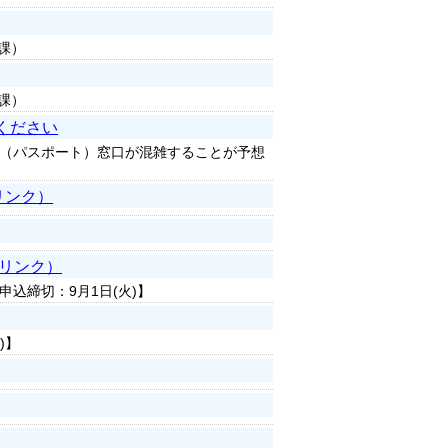
課）
課）
ください
（パスポート）窓口が混雑することが予想
リンク）
部リンク）
込締切：9月1日(火)】
)】