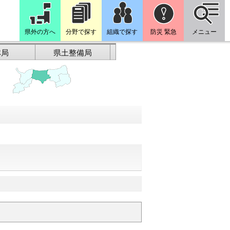
県外の方へ
分野で探す
組織で探す
防災 緊急
メニュー
林局
県土整備局