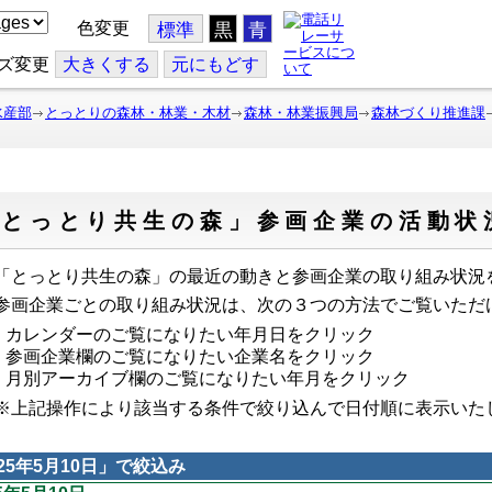
色変更
標準
黒
青
ズ変更
大
きくする
元
にもどす
水産部
とっとりの森林・林業・木材
森林・林業振興局
森林づくり推進課
「とっとり共生の森」参画企業の活動状
とっとり共生の森」の最近の動きと参画企業の取り組み状況
画企業ごとの取り組み状況は、次の３つの方法でご覧いただ
カレンダーのご覧になりたい年月日をクリック
参画企業欄のご覧になりたい企業名をクリック
月別アーカイブ欄のご覧になりたい年月をクリック
上記操作により該当する条件で絞り込んで日付順に表示い
025年5月10日
」で絞込み