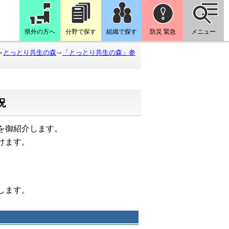
県外の方へ
分野で探す
組織で探す
防災 緊急
メニュー
とっとり共生の森
「とっとり共生の森」参
況
を御紹介します。
けます。
たします。