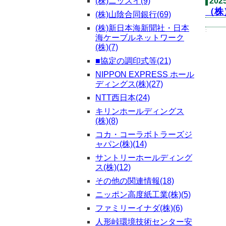
(株)ニッスイ(9)
20
（株
(株)山陰合同銀行(69)
(株)新日本海新聞社・日本
:
海ケーブルネットワーク
(株)(7)
■協定の調印式等(21)
NIPPON EXPRESS ホール
ディングス(株)(27)
NTT西日本(24)
キリンホールディングス
(株)(8)
コカ・コーラボトラーズジ
ャパン(株)(14)
サントリーホールディング
ス(株)(12)
その他の関連情報(18)
ニッポン高度紙工業(株)(5)
ファミリーイナダ(株)(6)
人形峠環境技術センター安