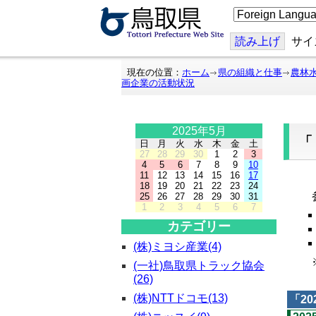
こ
の
ペ
ー
読み上げ
サイ
ジ
を
翻
現在の位置：
ホーム
県の組織と仕事
農林
訳
画企業の活動状況
す
る
2025年5月
日
月
火
水
木
金
土
27
28
29
30
1
2
3
4
5
6
7
8
9
10
11
12
13
14
15
16
17
「
18
19
20
21
22
23
24
参
25
26
27
28
29
30
31
1
2
3
4
5
6
7
カテゴリー
(株)ミヨシ産業(4)
※
(一社)鳥取県トラック協会
(26)
(株)NTTドコモ(13)
「
2