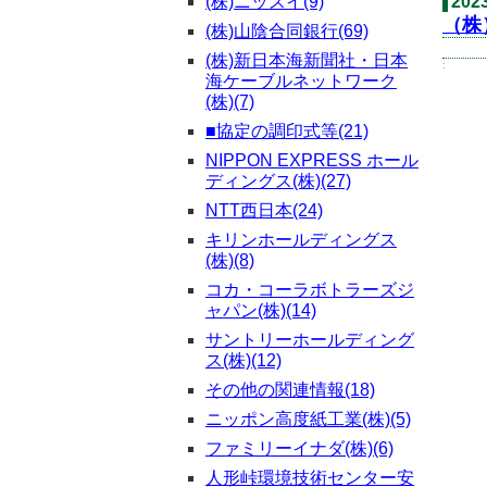
(株)ニッスイ(9)
202
（株
(株)山陰合同銀行(69)
(株)新日本海新聞社・日本
:
海ケーブルネットワーク
(株)(7)
■協定の調印式等(21)
NIPPON EXPRESS ホール
ディングス(株)(27)
NTT西日本(24)
キリンホールディングス
(株)(8)
コカ・コーラボトラーズジ
ャパン(株)(14)
サントリーホールディング
ス(株)(12)
その他の関連情報(18)
ニッポン高度紙工業(株)(5)
ファミリーイナダ(株)(6)
人形峠環境技術センター安