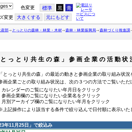
色変更
標準
黒
青
ズ変更
大
きくする
元
にもどす
水産部
とっとりの森林・林業・木材
森林・林業振興局
森林づくり推進課
「とっとり共生の森」参画企業の活動状
とっとり共生の森」の最近の動きと参画企業の取り組み状況
画企業ごとの取り組み状況は、次の３つの方法でご覧いただ
カレンダーのご覧になりたい年月日をクリック
参画企業欄のご覧になりたい企業名をクリック
月別アーカイブ欄のご覧になりたい年月をクリック
上記操作により該当する条件で絞り込んで日付順に表示い
23年11月25日
」で絞込み