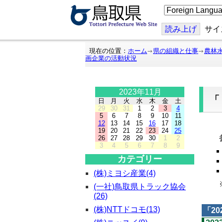
こ
の
ペ
ー
読み上げ
サイ
ジ
を
翻
現在の位置：
ホーム
県の組織と仕事
農林
訳
画企業の活動状況
す
る
2023年11月
日
月
火
水
木
金
土
29
30
31
1
2
3
4
5
6
7
8
9
10
11
12
13
14
15
16
17
18
「
19
20
21
22
23
24
25
参
26
27
28
29
30
1
2
3
4
5
6
7
8
9
カテゴリー
(株)ミヨシ産業(4)
※
(一社)鳥取県トラック協会
(26)
(株)NTTドコモ(13)
「
20