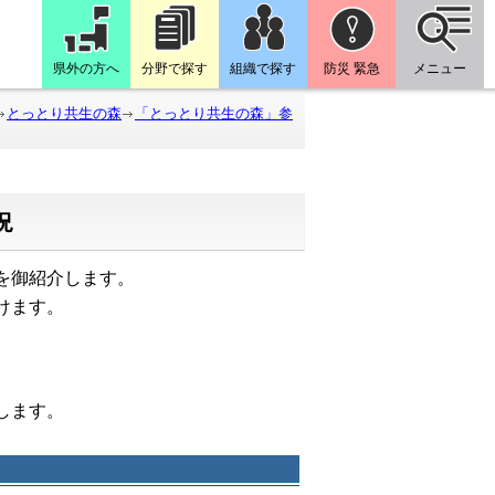
県外の方へ
分野で探す
組織で探す
防災 緊急
メニュー
とっとり共生の森
「とっとり共生の森」参
況
を御紹介します。
けます。
たします。