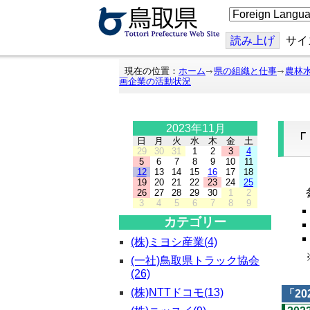
こ
の
ペ
ー
読み上げ
サイ
ジ
を
翻
現在の位置：
ホーム
県の組織と仕事
農林
訳
画企業の活動状況
す
る
2023年11月
日
月
火
水
木
金
土
29
30
31
1
2
3
4
5
6
7
8
9
10
11
12
13
14
15
16
17
18
「
19
20
21
22
23
24
25
参
26
27
28
29
30
1
2
3
4
5
6
7
8
9
カテゴリー
(株)ミヨシ産業(4)
※
(一社)鳥取県トラック協会
(26)
(株)NTTドコモ(13)
「
20