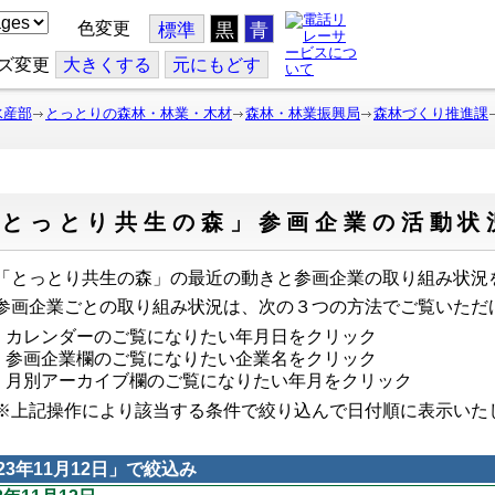
色変更
標準
黒
青
ズ変更
大
きくする
元
にもどす
水産部
とっとりの森林・林業・木材
森林・林業振興局
森林づくり推進課
「とっとり共生の森」参画企業の活動状
とっとり共生の森」の最近の動きと参画企業の取り組み状況
画企業ごとの取り組み状況は、次の３つの方法でご覧いただ
カレンダーのご覧になりたい年月日をクリック
参画企業欄のご覧になりたい企業名をクリック
月別アーカイブ欄のご覧になりたい年月をクリック
上記操作により該当する条件で絞り込んで日付順に表示い
23年11月12日
」で絞込み