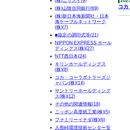
(株)ニッスイ(9)
202
コカ
(株)山陰合同銀行(69)
(株)新日本海新聞社・日本
:
海ケーブルネットワーク
(株)(7)
■協定の調印式等(21)
NIPPON EXPRESS ホール
ディングス(株)(27)
NTT西日本(24)
キリンホールディングス
(株)(8)
コカ・コーラボトラーズジ
ャパン(株)(14)
サントリーホールディング
ス(株)(12)
その他の関連情報(18)
ニッポン高度紙工業(株)(5)
ファミリーイナダ(株)(6)
人形峠環境技術センター安