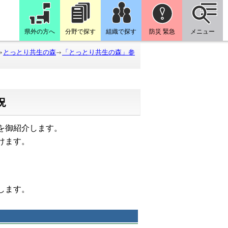
県外の方へ
分野で探す
組織で探す
防災 緊急
メニュー
とっとり共生の森
「とっとり共生の森」参
況
を御紹介します。
けます。
たします。