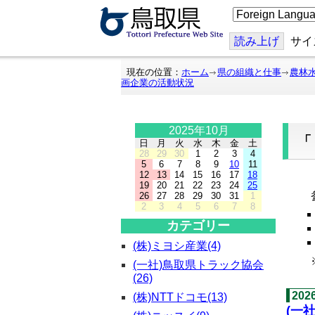
こ
の
ペ
ー
読み上げ
サイ
ジ
を
翻
現在の位置：
ホーム
県の組織と仕事
農林
訳
画企業の活動状況
す
る
2025年10月
日
月
火
水
木
金
土
28
29
30
1
2
3
4
5
6
7
8
9
10
11
12
13
14
15
16
17
18
「
19
20
21
22
23
24
25
参
26
27
28
29
30
31
1
2
3
4
5
6
7
8
カテゴリー
(株)ミヨシ産業(4)
※
(一社)鳥取県トラック協会
(26)
20
(株)NTTドコモ(13)
(一