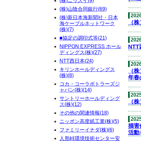
(株)ニッスイ(9)
(株)山陰合同銀行(69)
:
20
(株)新日本海新聞社・日本
（株
海ケーブルネットワーク
(株)(7)
:
■協定の調印式等(21)
20
NT
NIPPON EXPRESS ホール
ディングス(株)(27)
:
NTT西日本(24)
20
キリンホールディングス
（株
(株)(8)
年春
コカ・コーラボトラーズジ
ャパン(株)(14)
:
202
サントリーホールディング
（株
ス(株)(12)
その他の関連情報(18)
:
202
ニッポン高度紙工業(株)(5)
損害
ファミリーイナダ(株)(6)
活動
人形峠環境技術センター安