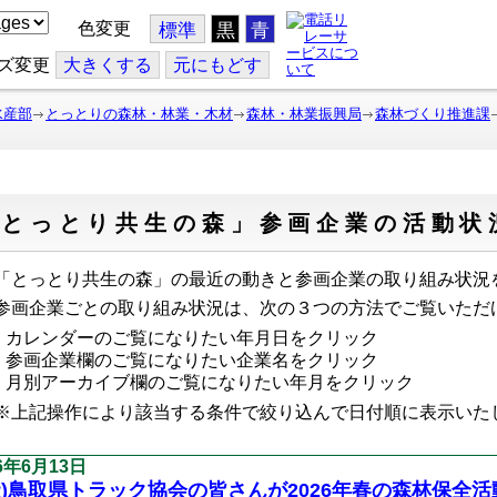
色変更
標準
黒
青
ズ変更
大
きくする
元
にもどす
水産部
とっとりの森林・林業・木材
森林・林業振興局
森林づくり推進課
「とっとり共生の森」参画企業の活動状
とっとり共生の森」の最近の動きと参画企業の取り組み状況
画企業ごとの取り組み状況は、次の３つの方法でご覧いただ
カレンダーのご覧になりたい年月日をクリック
参画企業欄のご覧になりたい企業名をクリック
月別アーカイブ欄のご覧になりたい年月をクリック
上記操作により該当する条件で絞り込んで日付順に表示い
26年6月13日
社)鳥取県トラック協会の皆さんが2026年春の森林保全