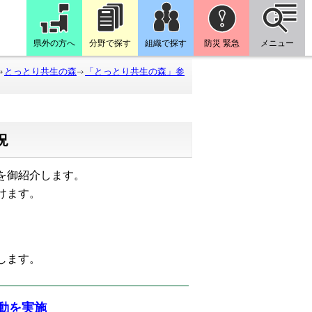
県外の方へ
分野で探す
組織で探す
防災 緊急
メニュー
とっとり共生の森
「とっとり共生の森」参
況
を御紹介します。
けます。
たします。
活動を実施