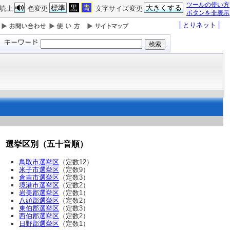
ツールの使い方
標準
黒
青
大きくする
読上
色変更
文字サイズ変更
ボタンを非表示
とりネット
選挙区別（五十音順）
鳥取市選挙区
（定数12）
米子市選挙区
（定数9）
倉吉市選挙区
（定数3）
境港市選挙区
（定数2）
岩美郡選挙区
（定数1）
八頭郡選挙区
（定数2）
東伯郡選挙区
（定数3）
西伯郡選挙区
（定数2）
日野郡選挙区
（定数1）