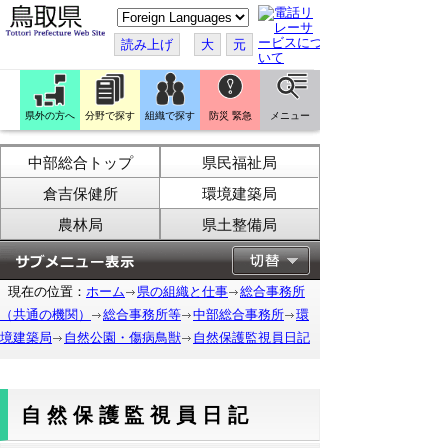
こ
の
ペ
読み上げ
大
元
ー
ジ
を
翻
訳
県外の方へ
分野で探す
組織で探す
防災 緊急
メニュー
す
る
中部総合トップ
県民福祉局
倉吉保健所
環境建築局
農林局
県土整備局
現在の位置：
ホーム
県の組織と仕事
総合事務所
（共通の機関）
総合事務所等
中部総合事務所
環
境建築局
自然公園・傷病鳥獣
自然保護監視員日記
自然保護監視員日記