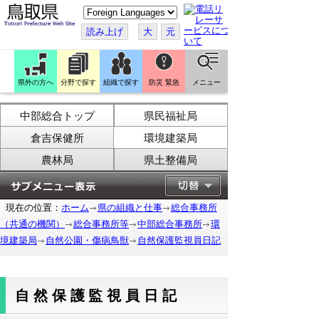
こ
の
ペ
読み上げ
大
元
ー
ジ
を
翻
訳
県外の方へ
分野で探す
組織で探す
防災 緊急
メニュー
す
る
中部総合トップ
県民福祉局
倉吉保健所
環境建築局
農林局
県土整備局
現在の位置：
ホーム
県の組織と仕事
総合事務所
（共通の機関）
総合事務所等
中部総合事務所
環
境建築局
自然公園・傷病鳥獣
自然保護監視員日記
自然保護監視員日記