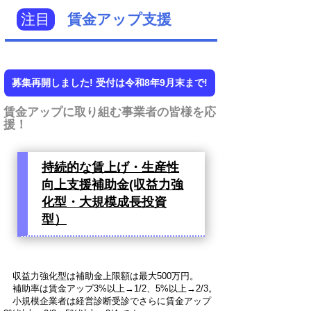
注目
賃金アップ支援
募集再開しました! 受付は令和8年9月末まで!
賃金アップに取り組む事業者の皆様を応
援！
持続的な賃上げ・生産性
向上支援補助金(収益力強
化型・大規模成長投資
型）
収益力強化型は補助金上限額は最大500万円。
補助率は賃金アップ3%以上→1/2、5%以上→2/3。
小規模企業者は経営診断受診でさらに賃金アップ