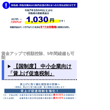
賃金アップで税額控除、5年間繰越も可
能
【国制度】 中小企業向け
「賃上げ促進税制」