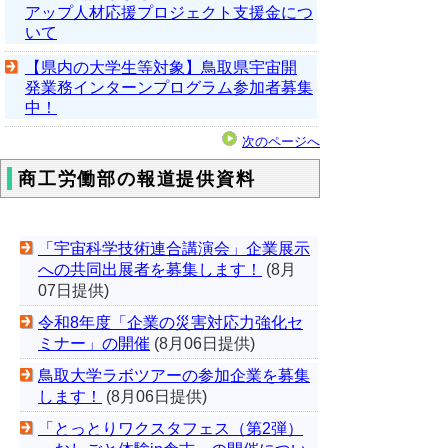
アップ人材応援プロジェクト支援金につ
いて
【県内の大学生等対象】鳥取県宇宙開
発業務インターンプログラム参加者募集
中！
次のページへ
商工労働部の報道提供資料
「宇宙科学技術連合講演会」企業展示
への共同出展者を募集します！
(8月
07日提供)
令和8年度「企業の災害対応力強化セ
ミナー」の開催
(8月06日提供)
鳥取大学ラボツアーの参加企業を募集
します！
(8月06日提供)
「とっとりワクスタフェス（第2弾）