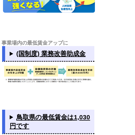
事業場内の最低賃金アップに
(国制度) 業務改善助成金
鳥取県の最低賃金は1,030
円です