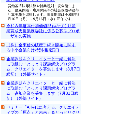
労働基準法等法律や就業規則・安全衛生ま
た、健康保険・雇用保険等の社会保険や給与
計算実務を習得します。募集期間は令和8年8
月10日（月）～9月16日（水）正午です。
令和８年度高付加価値型ものづくり産
業育成支援業務委託に係る公募型プロポ
ーザルの実施
（株）全東信の破産手続き開始に関す
る中小企業向け特別相談窓口
企業課題をクリエイターと一緒に解決
に取組む「とっとり課題解決プログラ
ム」クリエイターを募集します（8月7日
締切）（外部サイト）
企業課題をクリエイターと一緒に解決
に取組む「とっとり課題解決プログラ
ム」参加企業を募集します（7月31日締
切）（外部サイト）
セミナー「AI時代に考える、クリエイテ
ィブの「原点」と未来」＆とっとりクリ