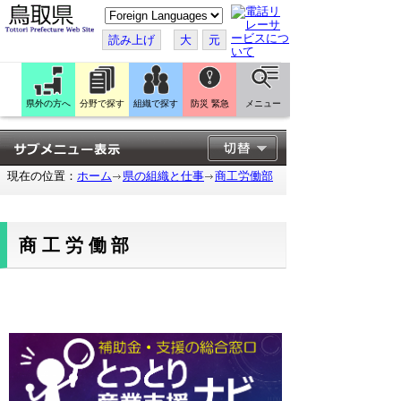
こ
の
ペ
読み上げ
大
元
ー
ジ
を
翻
訳
県外の方へ
分野で探す
組織で探す
防災 緊急
メニュー
す
る
現在の位置：
ホーム
県の組織と仕事
商工労働部
商工労働部