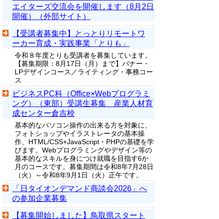
エイターズ交流会を開催します（8月2日
開催）（外部サイト）
【受講者募集中】とっとりリモートワ
ーカー育成・実践事業「とりも」
令和８年度とりも受講者を募集しています。
【募集期限：8月17日（月）まで】バナー・
LPデザインコース／ライティング・事務コー
ス
ビジネスPC科（Office×Webプログラミ
ング）（東部）受講生募集 産業人材育
成センター倉吉校
基本的なパソコン操作の出来る方を対象に、
フォトショップやイラストレータの基本操
作、HTML/CSS+JavaScript・PHPの基礎を学
びます。Webプログラミングやデザイン等の
基本的なスキルを身につけ就職を目指す6か
月のコースです。募集期間は令和8年7月28日
（火）～令和8年9月1日（火）正午です。
「日タイオンデマンド商談会2026」へ
の参加企業募集
【募集開始しました】鳥取県スタート