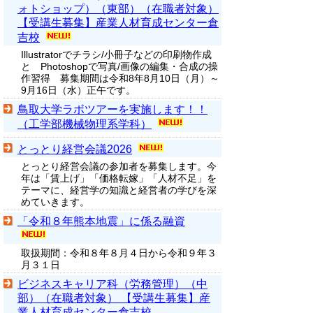
ォトショップ）（東部）（在職者対象）
【受講生募集】産業人材育成センター倉
吉校
Illustratorでチラシ/小冊子などの印刷物作成
と Photoshopで写真/画像の編集・合成の操
作習得 募集期間は令和8年8月10日（月）～
9月16日（水）正午です。
鳥取大学ラボツアーを実施します！！
（工学部機械物理系学科）
とっとり経営会議2026
とっとり経営会議の参加者を募集します。今
年は「賃上げ」「価格転嫁」「人材不足」を
テーマに、経営学の知識と経営者の学びを深
めていきます。
「令和８年熊本地震」に係る融資
取扱期間：令和８年８月４日から令和９年３
月３１日
ビジネスキャリア科（労務管理）（中
部）（在職者対象） 【受講生募集】産
業人材育成センター倉吉校