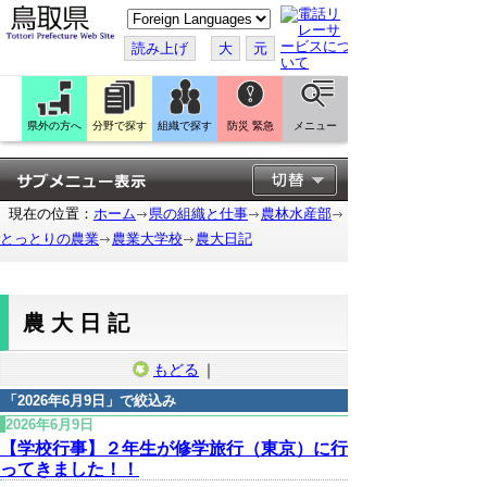
こ
の
ペ
読み上げ
大
元
ー
ジ
を
翻
訳
県外の方へ
分野で探す
組織で探す
防災 緊急
メニュー
す
る
現在の位置：
ホーム
県の組織と仕事
農林水産部
とっとりの農業
農業大学校
農大日記
農大日記
もどる
｜
「
2026年6月9日
」で絞込み
2026年6月9日
【学校行事】２年生が修学旅行（東京）に行
ってきました！！