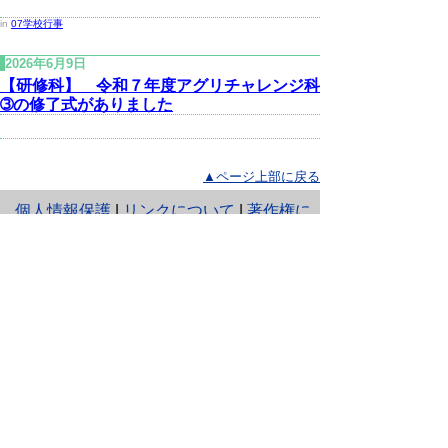
in
07学校行事
2026年6月9日
【研修科】 令和７年度アグリチャレンジ科
➂の修了式がありました
▲ページ上部に戻る
と
個人情報保護
|
リンクについて
|
著作権に
り
ついて
|
アクセシビリティ
ネ
ッ
鳥取県立農業大学校
住所 〒682-0402
ト
鳥取県倉吉市関金町大鳥居1238番地
へ
電話
0858-45-2411
ファクシミリ 0858-45-2412
の
E-mail
nogyodaigaku@pref.tottori.lg.jp
Copyright(C) 2006～ 鳥取県(Tottori Prefectural