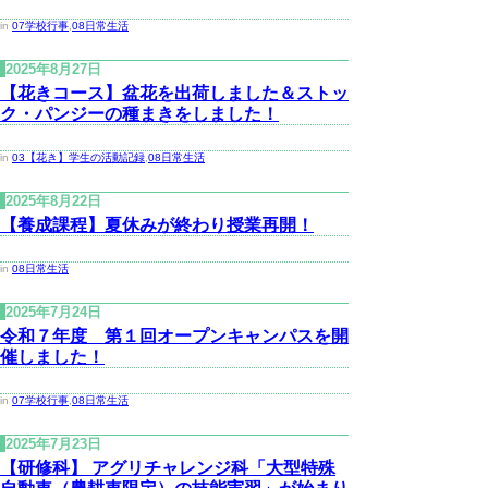
in
07学校行事
,
08日常生活
2025年8月27日
【花きコース】盆花を出荷しました＆ストッ
ク・パンジーの種まきをしました！
in
03【花き】学生の活動記録
,
08日常生活
2025年8月22日
【養成課程】夏休みが終わり授業再開！
in
08日常生活
2025年7月24日
令和７年度 第１回オープンキャンパスを開
催しました！
in
07学校行事
,
08日常生活
2025年7月23日
【研修科】 アグリチャレンジ科「大型特殊