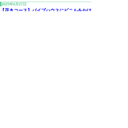
2025年6月27日
【花きコース】パイプハウスにビニルをかけ
ました！
in
03【花き】学生の活動記録
,
08日常生活
2025年6月20日
【研修科】アグリチャレンジ科 実習のオリ
エンテーションの様子を紹介します
in
06研修科の活動記録
,
08日常生活
前の一覧へ
次の一覧へ
▲ページ上部に戻る
と
個人情報保護
|
リンクについて
|
著作権に
り
ついて
|
アクセシビリティ
ネ
ッ
鳥取県立農業大学校
住所 〒682-0402