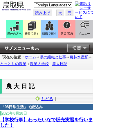
こ
の
ペ
読み上げ
大
元
ー
ジ
を
翻
訳
県外の方へ
分野で探す
組織で探す
防災 緊急
メニュー
す
る
現在の位置：
ホーム
県の組織と仕事
農林水産部
とっとりの農業
農業大学校
農大日記
農大日記
もどる
｜
「
08日常生活
」で絞込み
2025年8月28日
【学校行事】わったいなで販売実習を行いま
した！