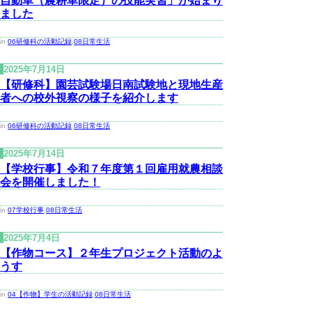
自動車（農耕車限定）の技能実習」が始まり
ました
in
06研修科の活動記録
,
08日常生活
2025年7月14日
【研修科】園芸試験場日南試験地と現地生産
者への校外視察の様子を紹介します
in
06研修科の活動記録
,
08日常生活
2025年7月14日
【学校行事】令和７年度第１回雇用就農相談
会を開催しました！
in
07学校行事
,
08日常生活
2025年7月4日
【作物コース】２年生プロジェクト活動のよ
うす
in
04【作物】学生の活動記録
,
08日常生活