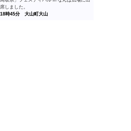
席しました。
18時45分 大山町大山
大神山神社
奥宮等にて
開催され
た、第80回
大山夏山開
き祭前夜祭
に出席しま
した。
▲ページ上部に戻る
と
個人情報保護
|
リンクについて
|
著作権に
り
ついて
|
アクセシビリティ
ネ
Copyright(C) 2006～ 鳥取県(Tottori Prefectural
Government) All Rights Reserved. 法人番号
ッ
7000020310000