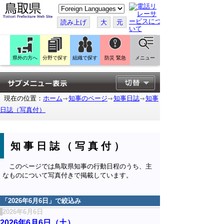
こ
の
ペ
読み上げ
大
元
ー
ジ
を
翻
訳
県外の方へ
分野で探す
組織で探す
防災 緊急
メニュー
す
る
現在の位置：
ホーム
知事のページ
知事日誌
知事
日誌（写真付）
知事日誌（写真付）
このページでは鳥取県知事の行動日程のうち、主
なものについて写真付きで掲載しています。
「
2026年6月6日
」で絞込み
2026年6月6日
2026年6月6日（土）