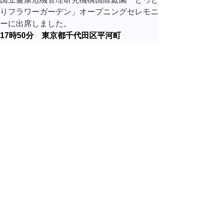
りフラワーガーデン」オープニングセレモニ
ーに出席しました。
17時50分 東京都千代田区平河町
鳥取県東京
本部にて、
末次省三
スポーツニ
ッポン新聞
社専務取締
役と面談し
ました。
▲ページ上部に戻る
と
個人情報保護
|
リンクについて
|
著作権に
り
ついて
|
アクセシビリティ
ネ
Copyright(C) 2006～ 鳥取県(Tottori Prefectural