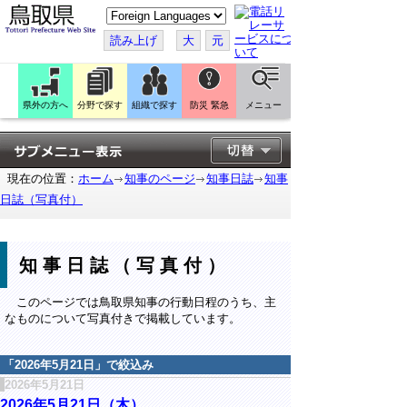
こ
の
ペ
読み上げ
大
元
ー
ジ
を
翻
訳
県外の方へ
分野で探す
組織で探す
防災 緊急
メニュー
す
る
現在の位置：
ホーム
知事のページ
知事日誌
知事
日誌（写真付）
知事日誌（写真付）
このページでは鳥取県知事の行動日程のうち、主
なものについて写真付きで掲載しています。
「
2026年5月21日
」で絞込み
2026年5月21日
2026年5月21日（木）