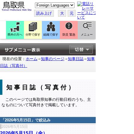
こ
の
ペ
読み上げ
大
元
ー
ジ
を
翻
訳
県外の方へ
分野で探す
組織で探す
防災 緊急
メニュー
す
る
現在の位置：
ホーム
知事のページ
知事日誌
知事
日誌（写真付）
知事日誌（写真付）
このページでは鳥取県知事の行動日程のうち、主
なものについて写真付きで掲載しています。
「
2026年5月15日
」で絞込み
2026年5月15日
2026年5月15日（金）