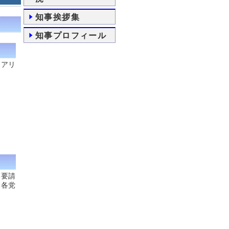
知事挨拶集
知事プロフィール
ヒアリ
る要請
る各党