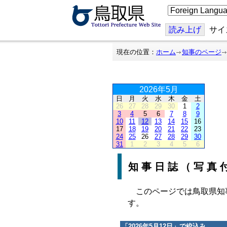
こ
の
ペ
ー
読み上げ
サイ
ジ
を
翻
現在の位置：
ホーム
知事のページ
訳
す
る
2026年5月
日
月
火
水
木
金
土
26
27
28
29
30
1
2
3
4
5
6
7
8
9
10
11
12
13
14
15
16
17
18
19
20
21
22
23
24
25
26
27
28
29
30
31
1
2
3
4
5
6
知事日誌（写真
このページでは鳥取県知
す。
「
2026年5月12日
」で絞込み