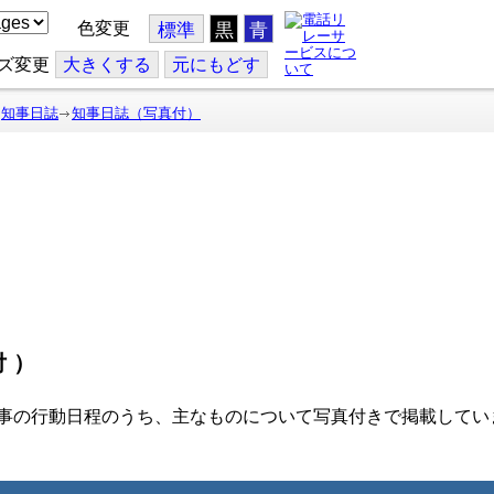
色変更
標準
黒
青
ズ変更
大
きくする
元
にもどす
知事日誌
知事日誌（写真付）
付）
事の行動日程のうち、主なものについて写真付きで掲載してい