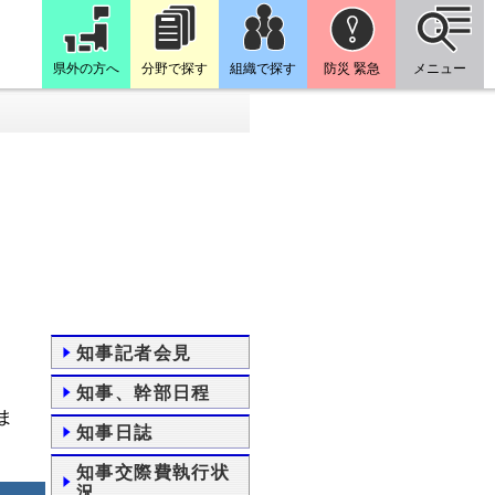
県外の方へ
分野で探す
組織で探す
防災 緊急
メニュー
知事記者会見
知事、幹部日程
ま
知事日誌
知事交際費執行状
況