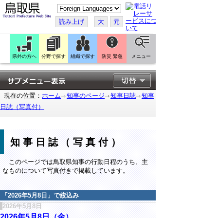
こ
の
ペ
読み上げ
大
元
ー
ジ
を
翻
訳
県外の方へ
分野で探す
組織で探す
防災 緊急
メニュー
す
る
現在の位置：
ホーム
知事のページ
知事日誌
知事
日誌（写真付）
知事日誌（写真付）
このページでは鳥取県知事の行動日程のうち、主
なものについて写真付きで掲載しています。
「
2026年5月8日
」で絞込み
2026年5月8日
2026年5月8日（金）