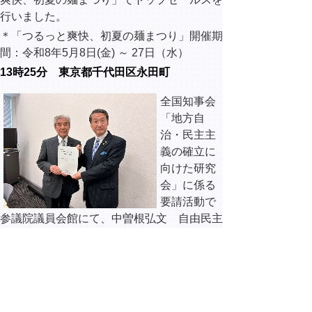
行いました。
＊「つるっと爽快、初夏の麺まつり」開催期
間：令和8年5月8日(金) ～ 27日（水）
13時25分 東京都千代田区永田町
全国知事会
「地方自
治・民主主
義の確立に
向けた研究
会」に係る
要請活動で
参議院議員会館にて、中曽根弘文 自由民主
党憲法改正実現本部長と面談しました。
13時55分 東京都千代田区永田町
全国知事会
「地方自