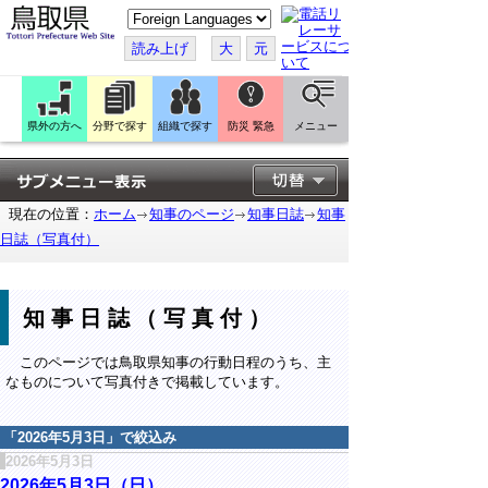
こ
の
ペ
読み上げ
大
元
ー
ジ
を
翻
訳
県外の方へ
分野で探す
組織で探す
防災 緊急
メニュー
す
る
現在の位置：
ホーム
知事のページ
知事日誌
知事
日誌（写真付）
知事日誌（写真付）
このページでは鳥取県知事の行動日程のうち、主
なものについて写真付きで掲載しています。
「
2026年5月3日
」で絞込み
2026年5月3日
2026年5月3日（日）