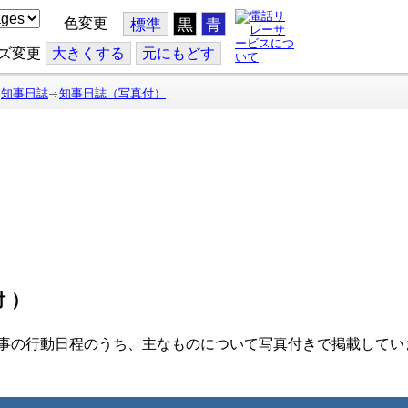
色変更
標準
黒
青
ズ変更
大
きくする
元
にもどす
知事日誌
知事日誌（写真付）
付）
事の行動日程のうち、主なものについて写真付きで掲載してい