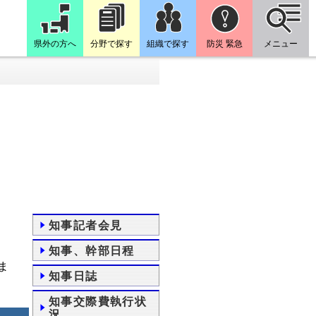
県外の方へ
分野で探す
組織で探す
防災 緊急
メニュー
知事記者会見
知事、幹部日程
ま
知事日誌
知事交際費執行状
況