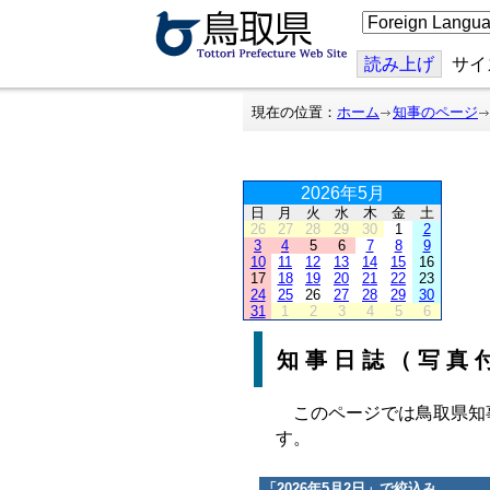
こ
の
ペ
ー
読み上げ
サイ
ジ
を
翻
現在の位置：
ホーム
知事のページ
訳
す
る
2026年5月
日
月
火
水
木
金
土
26
27
28
29
30
1
2
3
4
5
6
7
8
9
10
11
12
13
14
15
16
17
18
19
20
21
22
23
24
25
26
27
28
29
30
31
1
2
3
4
5
6
知事日誌（写真
このページでは鳥取県知
す。
「
2026年5月2日
」で絞込み