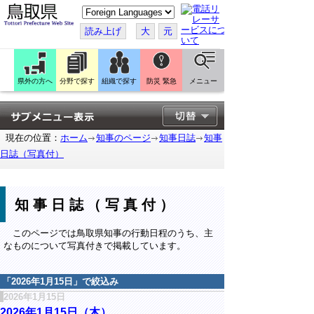
こ
の
ペ
読み上げ
大
元
ー
ジ
を
翻
訳
県外の方へ
分野で探す
組織で探す
防災 緊急
メニュー
す
る
現在の位置：
ホーム
知事のページ
知事日誌
知事
日誌（写真付）
知事日誌（写真付）
このページでは鳥取県知事の行動日程のうち、主
なものについて写真付きで掲載しています。
「
2026年1月15日
」で絞込み
2026年1月15日
2026年1月15日（木）