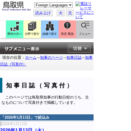
こ
の
ペ
読み上げ
大
元
ー
ジ
を
翻
訳
県外の方へ
分野で探す
組織で探す
防災 緊急
メニュー
す
る
現在の位置：
ホーム
知事のページ
知事日誌
知事
日誌（写真付）
知事日誌（写真付）
このページでは鳥取県知事の行動日程のうち、主
なものについて写真付きで掲載しています。
「
2026年1月13日
」で絞込み
2026年1月13日
2026年1月13日（火）