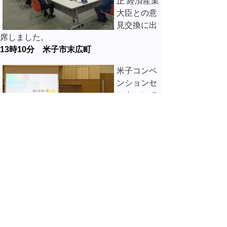
正 経済産業
大臣との意
見交換に出
席しました。
13時10分 米子市末広町
米子コンベ
ンションセ
ンターにて
開催され
た、あいサ
ポートとっ
とりフォー
ラム26に出席しました。
13時45分 南部町猪小路
令和8年1月
6日島根県東
部を震源と
する地震に