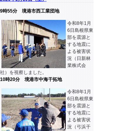
9時55分
境港市西工業団地
令和8年1月
6日島根県東
部を震源と
する地震に
よる被害状
況（日新林
業株式会
社）を視察しました。
10時20分 境港市中海干拓地
令和8年1月
6日島根県東
部を震源と
する地震に
よる被害状
況（弓浜干