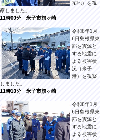
拓地）を視
察しました。
11時00分 米子市旗ヶ崎
令和8年1月
6日島根県東
部を震源と
する地震に
よる被害状
況（米子
港）を視察
しました。
11時10分 米子市旗ヶ崎
令和8年1月
6日島根県東
部を震源と
する地震に
よる被害状