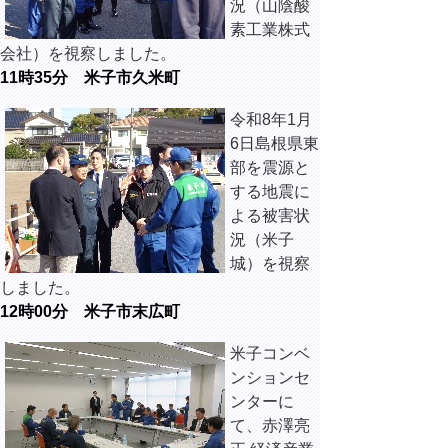
況（山陰酸
素工業株式
会社）を視察しました。
11時35分 米子市久米町
令和8年1月
6日島根県東
部を震源と
する地震に
よる被害状
況（米子
城）を視察
しました。
12時00分 米子市末広町
米子コンベ
ンションセ
ンターに
て、赤澤亮