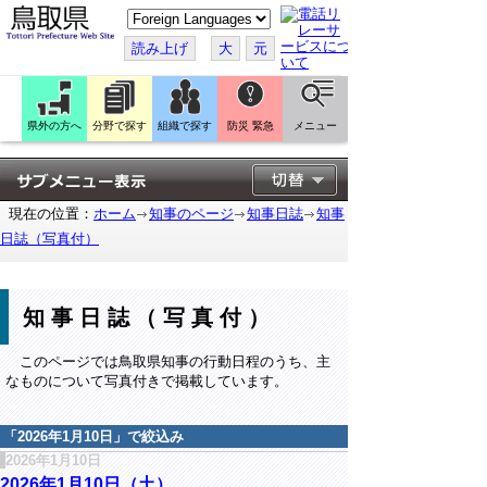
こ
の
ペ
読み上げ
大
元
ー
ジ
を
翻
訳
県外の方へ
分野で探す
組織で探す
防災 緊急
メニュー
す
る
現在の位置：
ホーム
知事のページ
知事日誌
知事
日誌（写真付）
知事日誌（写真付）
このページでは鳥取県知事の行動日程のうち、主
なものについて写真付きで掲載しています。
「
2026年1月10日
」で絞込み
2026年1月10日
2026年1月10日（土）