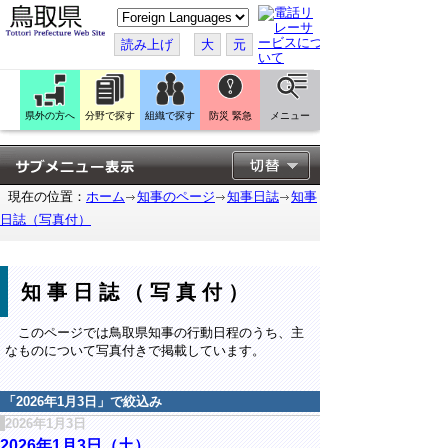
こ
の
ペ
読み上げ
大
元
ー
ジ
を
翻
訳
県外の方へ
分野で探す
組織で探す
防災 緊急
メニュー
す
る
現在の位置：
ホーム
知事のページ
知事日誌
知事
日誌（写真付）
知事日誌（写真付）
このページでは鳥取県知事の行動日程のうち、主
なものについて写真付きで掲載しています。
「
2026年1月3日
」で絞込み
2026年1月3日
2026年1月3日（土）