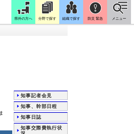
県外の方へ
分野で探す
組織で探す
防災 緊急
メニュー
知事記者会見
知事、幹部日程
ま
知事日誌
知事交際費執行状
況