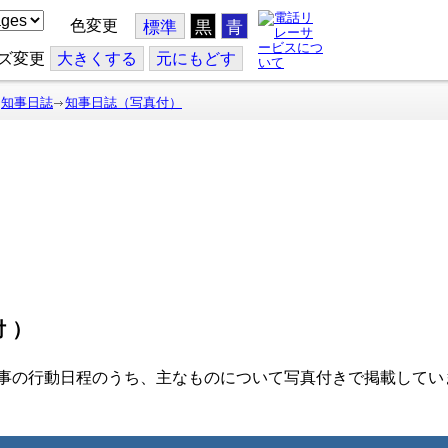
色変更
標準
黒
青
ズ変更
大
きくする
元
にもどす
知事日誌
知事日誌（写真付）
付）
事の行動日程のうち、主なものについて写真付きで掲載してい