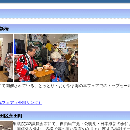
区新橋
にて開催されている、とっとり・おかやま海の幸フェアでのトップセー
幸フェア（外部リンク）
代田区永田町
衆議院第2議員会館にて、自由民主党・公明党・日本維新の会に
「無償化を含む、多様で質の高い教育の在り方に関する検討チ