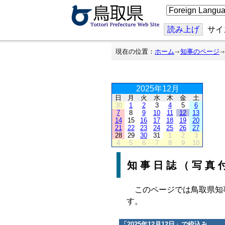
こ
の
ペ
ー
読み上げ
サイ
ジ
を
翻
現在の位置：
ホーム
知事のページ
訳
す
る
2025年12月
日
月
火
水
木
金
土
30
1
2
3
4
5
6
7
8
9
10
11
12
13
14
15
16
17
18
19
20
21
22
23
24
25
26
27
28
29
30
31
1
2
3
4
5
6
7
8
9
10
知事日誌（写真
このページでは鳥取県知
す。
「
2025年12月12日
」で絞込み